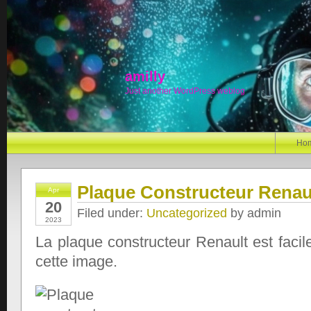
amilly
Just another WordPress weblog
Ho
Plaque Constructeur Renaul
Apr
20
Filed under:
Uncategorized
by admin
2023
La plaque constructeur Renault est facile
cette image.